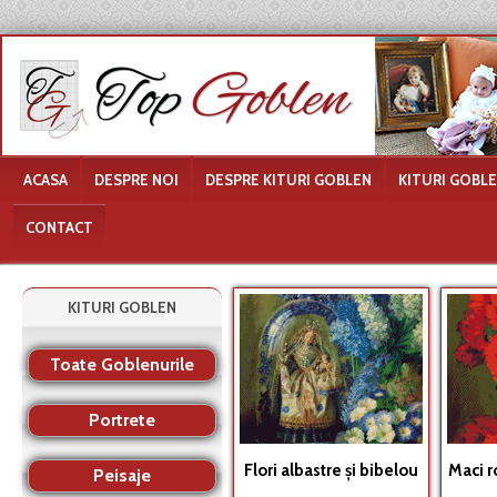
ACASA
DESPRE NOI
DESPRE KITURI GOBLEN
KITURI GOBL
CONTACT
KITURI GOBLEN
Toate Goblenurile
Portrete
Flori albastre şi bibelou
Maci ro
Peisaje