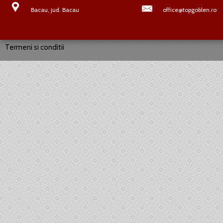
Bacau, jud. Bacau
office@topgoblen.ro
Termeni si conditii