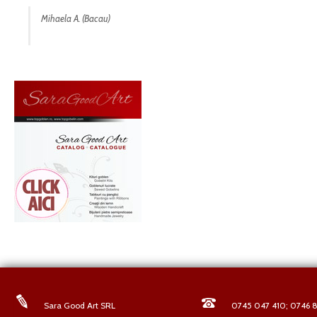
Mihaela A. (Bacau)
Sara Good Art SRL
0745 047 410; 0746 8