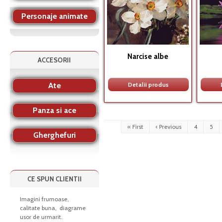
Personaje animate
Narcise albe
ACCESORII
Ate
Detalii produs
Panza si ace
« First
‹ Previous
4
5
Gherghefuri
CE SPUN CLIENTII
Imagini frumoase,
calitate buna, diagrame
usor de urmarit.