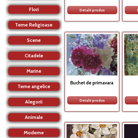
Flori
Detalii produs
Teme Religioase
Scene
Citadele
Marine
Buchet de primavara
Teme angelice
Detalii produs
Alegorii
Animale
Moderne