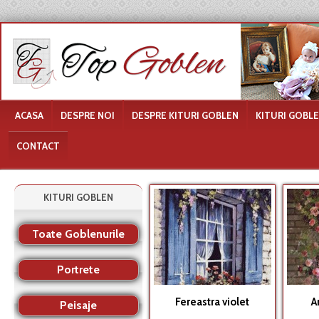
ACASA
DESPRE NOI
DESPRE KITURI GOBLEN
KITURI GOBL
CONTACT
KITURI GOBLEN
Toate Goblenurile
Portrete
Fereastra violet
A
Peisaje