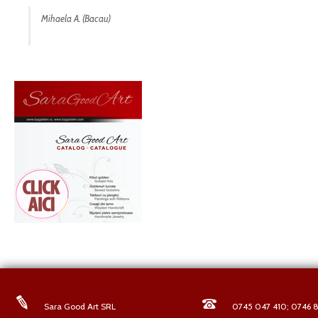
Mihaela A. (Bacau)
Sara Good Art SRL
0745 047 410; 0746 8