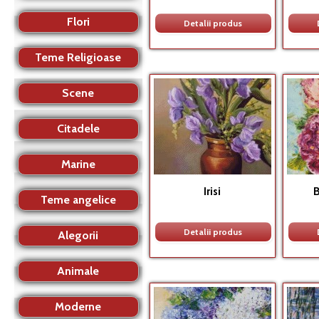
Flori
Detalii produs
Teme Religioase
Scene
Citadele
Marine
Irisi
B
Teme angelice
Detalii produs
Alegorii
Animale
Moderne