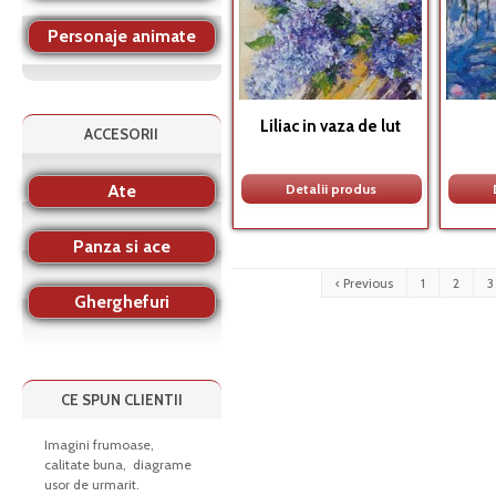
Personaje animate
Liliac in vaza de lut
ACCESORII
Ate
Detalii produs
Panza si ace
‹ Previous
1
2
3
Gherghefuri
CE SPUN CLIENTII
Imagini frumoase,
calitate buna, diagrame
usor de urmarit.