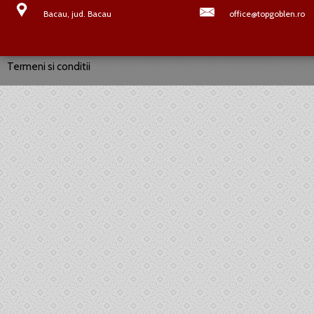
Bacau, jud. Bacau
office@topgoblen.ro
Termeni si conditii