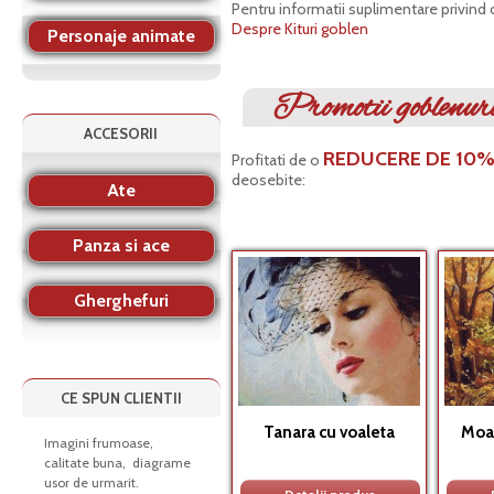
Pentru informatii suplimentare privind
Despre Kituri goblen
Personaje animate
Promotii goblenur
ACCESORII
REDUCERE DE 10
Profitati de o
deosebite:
Ate
Panza si ace
Gherghefuri
CE SPUN CLIENTII
Tanara cu voaleta
Moa
Imagini frumoase,
calitate buna, diagrame
usor de urmarit.