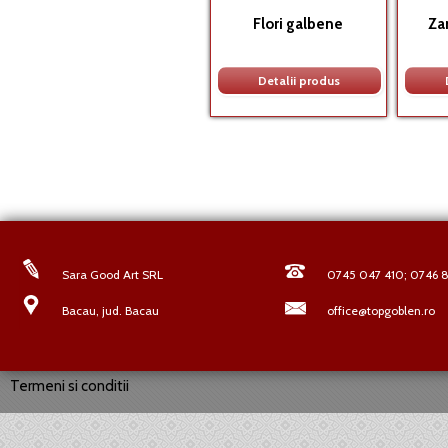
Flori galbene
Za
Detalii produs
Sara Good Art SRL
0745 047 410; 0746 8
Bacau, jud. Bacau
office@topgoblen.ro
Termeni si conditii