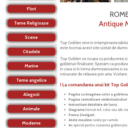
Top Goblen Romania
Flori
ROME
Antique 
Teme Religioase
Scene
Top Goblen vine in intampinarea iubitori
este tocmai acest site vizitat de dumn
Citadele
Top Goblen se ocupa cu producerea si c
goblenuri finalizate. Speram ca produse
Marine
in casa si in inima dumneavoastra si v
minunate de relaxare prin arta. Vizitare 
Teme angelice
! La comandarea unui kit Top Gob
Alegorii
Pagina cu imaginea color a goblenul
Pagina centralizare simboluri/culori 
Instructiuni detaliate de lucru
;
Animale
Diagrama
format A4, color sau alb-ne
Panza Zweigart
;
Atele mouline
rulate pe cartele.
Moderne
Ac
special pentru coaserea goblenului.