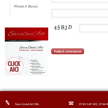
Mihaela A. (Bacau)
Sara Good Art SRL
0745 047 410; 0746 8