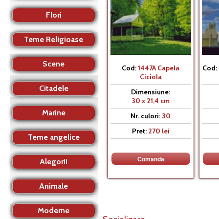
Flori
Teme Religioase
Scene
Cod:
1447A Capela
Cod:
Ciciola
Citadele
Dimensiune:
30 x 21,4 cm
Marine
Nr. culori:
30
Pret:
270 lei
Teme angelice
Alegorii
Animale
Moderne