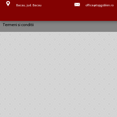
Bacau, jud. Bacau
office@topgoblen.ro
Termeni si conditii