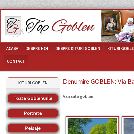
ACASA
DESPRE NOI
DESPRE KITURI GOBLEN
KITURI GOBL
CONTACT
Denumire GOBLEN:
Via B
KITURI GOBLEN
Variante goblen:
Toate Goblenurile
Portrete
Peisaje