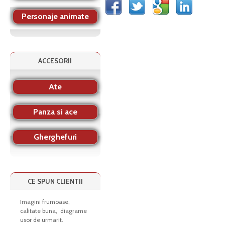
Personaje animate
ACCESORII
Ate
Panza si ace
Gherghefuri
CE SPUN CLIENTII
Imagini frumoase,
calitate buna, diagrame
usor de urmarit.