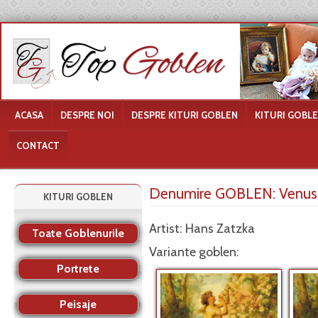
ACASA
DESPRE NOI
DESPRE KITURI GOBLEN
KITURI GOBL
CONTACT
Denumire GOBLEN:
Venus 
KITURI GOBLEN
Artist: Hans Zatzka
Toate Goblenurile
Variante goblen:
Portrete
Peisaje