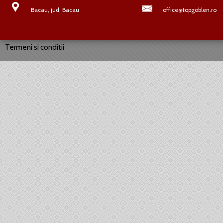
Bacau, jud. Bacau
office@topgoblen.ro
Termeni si conditii