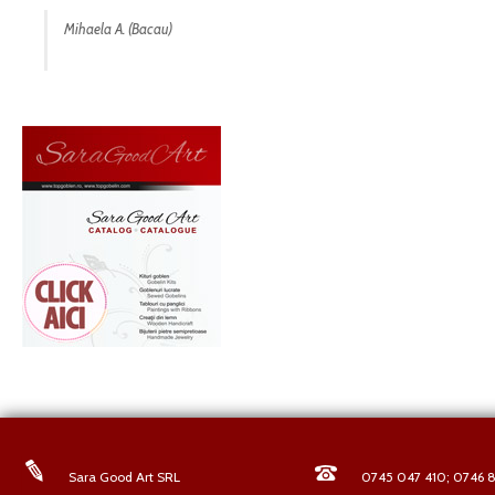
Mihaela A. (Bacau)
Sara Good Art SRL
0745 047 410; 0746 8