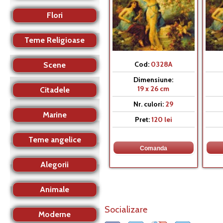
Flori
Teme Religioase
Cod:
0328A
Scene
Dimensiune:
19 x 26 cm
Citadele
Nr. culori:
29
Marine
Pret:
120 lei
Teme angelice
Alegorii
Animale
Socializare
Moderne