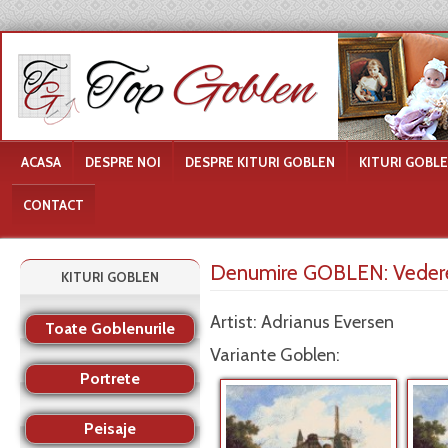
ACASA
DESPRE NOI
DESPRE KITURI GOBLEN
KITURI GOBL
CONTACT
Denumire GOBLEN:
Veder
KITURI GOBLEN
Artist: Adrianus Eversen
Toate Goblenurile
Variante Goblen:
Portrete
Peisaje