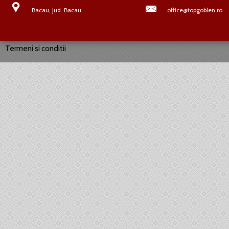
Bacau, jud. Bacau
office@topgoblen.ro
Termeni si conditii