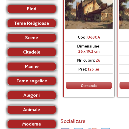
Flori
Teme Religioase
Cod:
0630A
Scene
Dimensiune:
26 x 19,2 cm
Citadele
Nr. culori:
26
Marine
Pret:
125 lei
Teme angelice
Alegorii
Animale
Socializare
Moderne