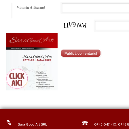
Mihaela A. (Bacau)
Sara Good Art SRL
0745 047 410; 0746 8