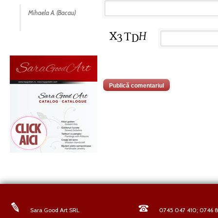
Mihaela A. (Bacau)
Sara Good Art SRL
0745 047 410; 0746 8