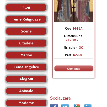
Flori
Teme Religioase
Cod:
1448A
Scene
Dimensiune:
21 x 30 cm
Citadele
Nr. culori:
30
Marine
Pret:
165 lei
Teme angelice
Alegorii
Animale
Socializare
Moderne