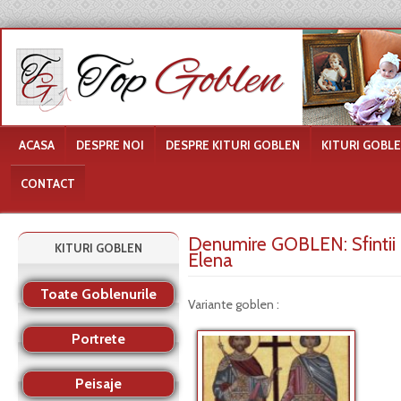
ACASA
DESPRE NOI
DESPRE KITURI GOBLEN
KITURI GOBL
CONTACT
Denumire GOBLEN:
Sfinti
KITURI GOBLEN
Elena
Toate Goblenurile
Variante goblen :
Portrete
Peisaje