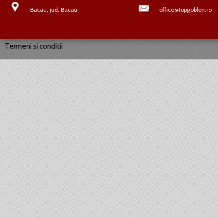
Bacau, jud. Bacau
office@topgoblen.ro
Termeni si conditii