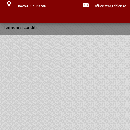
Bacau, jud. Bacau
office@topgoblen.ro
Termeni si conditii