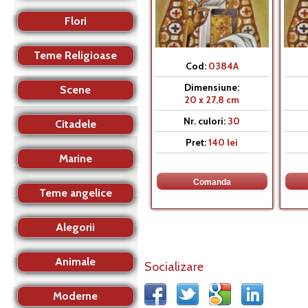
Flori
Teme Religioase
Cod:
0384A
Dimensiune:
Scene
20 x 27,8 cm
Nr. culori:
30
Citadele
Pret:
140 lei
Marine
Teme angelice
Alegorii
Animale
Socializare
Moderne