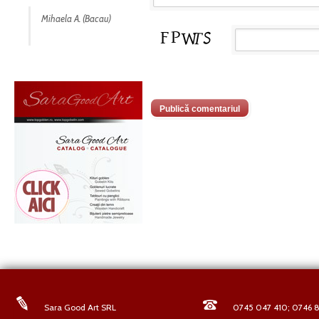
Mihaela A. (Bacau)
Sara Good Art SRL
0745 047 410; 0746 8