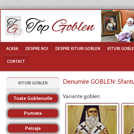
ACASA
DESPRE NOI
DESPRE KITURI GOBLEN
KITURI GOBL
CONTACT
Denumire GOBLEN:
Sfantu
KITURI GOBLEN
Variante goblen:
Toate Goblenurile
Portrete
Peisaje