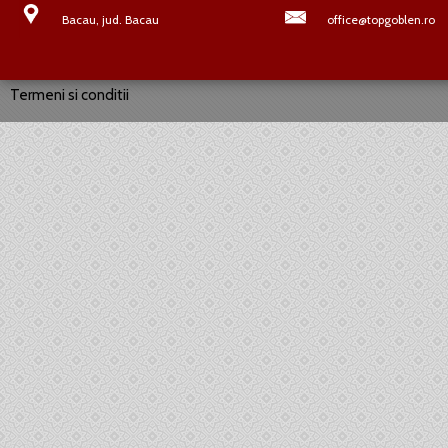
Bacau, jud. Bacau
office@topgoblen.ro
Termeni si conditii