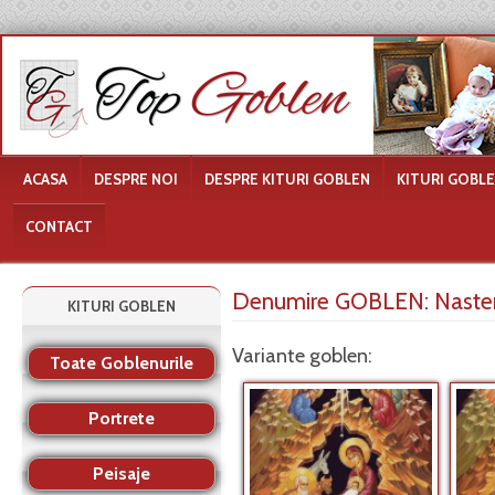
ACASA
DESPRE NOI
DESPRE KITURI GOBLEN
KITURI GOBL
CONTACT
Denumire GOBLEN:
Naste
KITURI GOBLEN
Variante goblen:
Toate Goblenurile
Portrete
Peisaje