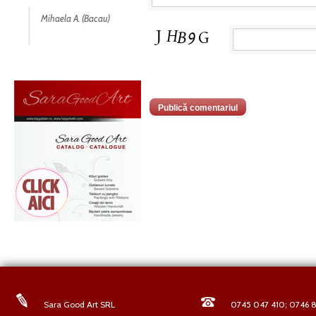
Mihaela A. (Bacau)
Sara Good Art SRL
0745 047 410; 0746 8