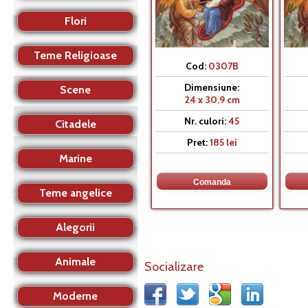
Flori
Teme Religioase
Cod:
0307B
Dimensiune:
Scene
24 x 30,9 cm
Nr. culori:
45
Citadele
Pret:
185 lei
Marine
Teme angelice
Alegorii
Animale
Socializare
Moderne