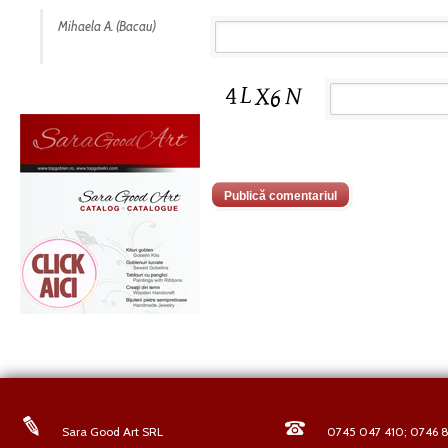
Mihaela A. (Bacau)
Sara Good Art SRL
0745 047 410; 0746 8