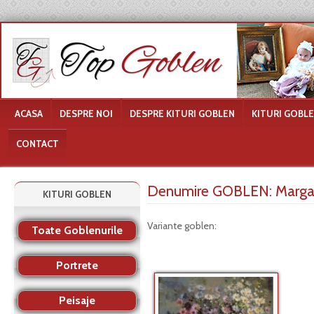
ACASA
DESPRE NOI
DESPRE KITURI GOBLEN
KITURI GOBL
CONTACT
Denumire GOBLEN:
Margar
KITURI GOBLEN
Variante goblen:
Toate Goblenurile
Portrete
Peisaje