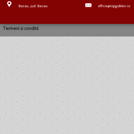
Bacau, jud. Bacau
office@topgoblen.ro
Termeni si conditii