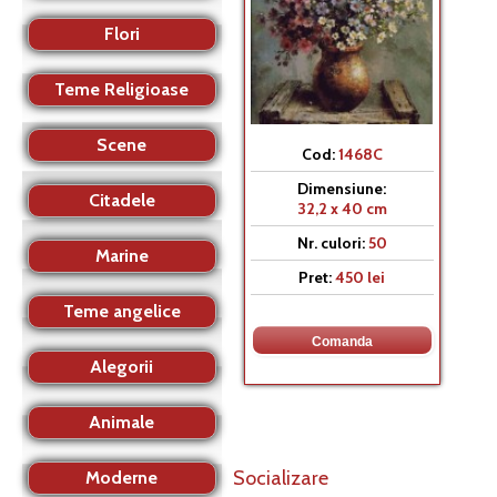
Flori
Teme Religioase
Scene
Cod:
1468C
Dimensiune:
Citadele
32,2 x 40 cm
Nr. culori:
50
Marine
Pret:
450 lei
Teme angelice
Alegorii
Animale
Socializare
Moderne