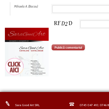
Mihaela A. (Bacau)
Sara Good Art SRL
0745 047 410; 0746 8