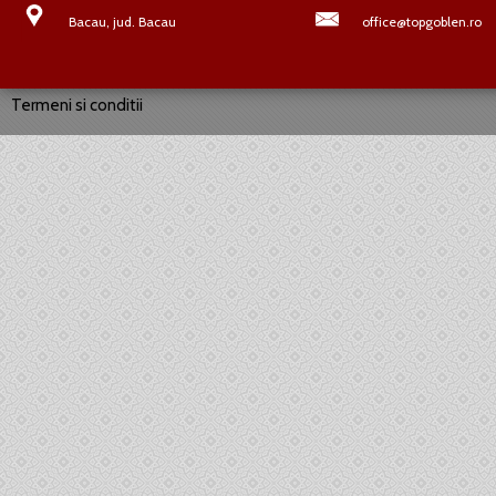
Bacau, jud. Bacau
office@topgoblen.ro
Termeni si conditii