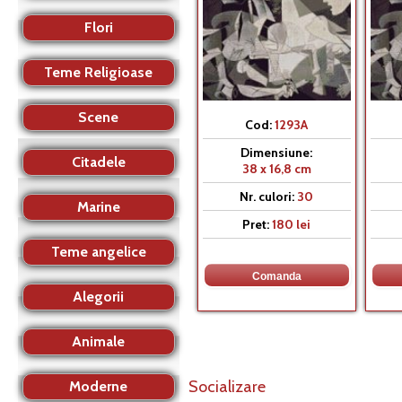
Flori
Teme Religioase
Scene
Cod:
1293A
Dimensiune:
Citadele
38 x 16,8 cm
Nr. culori:
30
Marine
Pret:
180 lei
Teme angelice
Alegorii
Animale
Socializare
Moderne