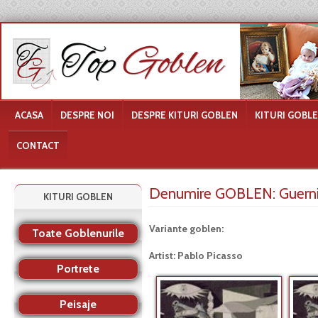
ACASA
DESPRE NOI
DESPRE KITURI GOBLEN
KITURI GOBL
CONTACT
Denumire GOBLEN:
Guern
KITURI GOBLEN
Variante goblen:
Toate Goblenurile
Artist: Pablo Picasso
Portrete
Peisaje