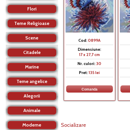
Flori
Teme Religioase
Scene
Cod:
0899A
Dimensiune:
Citadele
17 x 27,7 cm
Nr. culori:
30
Marine
Pret:
135 lei
Teme angelice
Alegorii
Animale
Socializare
Moderne