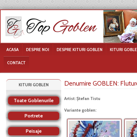
ACASA
DESPRE NOI
DESPRE KITURI GOBLEN
KITURI GOBL
CONTACT
Denumire GOBLEN:
Flutur
KITURI GOBLEN
Artist: Ştefan Tistu
Toate Goblenurile
Variante goblen:
Portrete
Peisaje