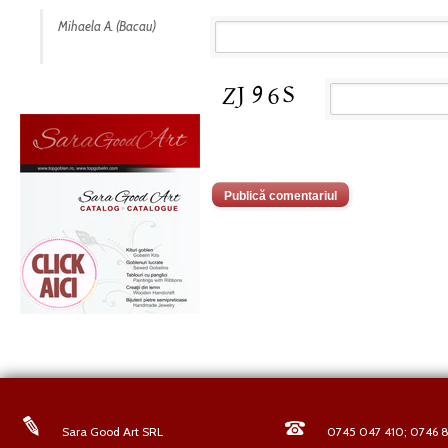
Mihaela A. (Bacau)
Sara Good Art SRL
0745 047 410; 0746 8