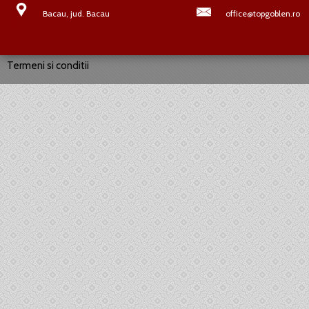
Bacau, jud. Bacau
office@topgoblen.ro
Termeni si conditii