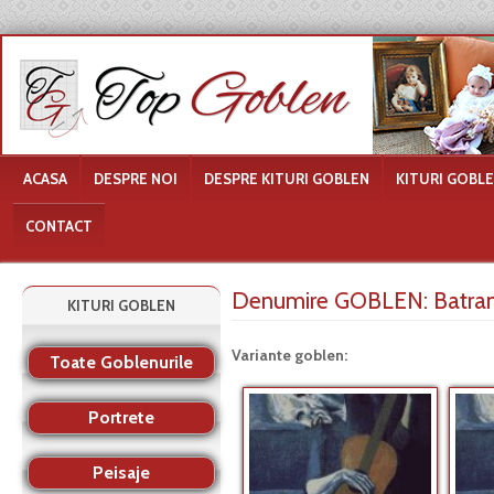
ACASA
DESPRE NOI
DESPRE KITURI GOBLEN
KITURI GOBL
CONTACT
Denumire GOBLEN:
Batran
KITURI GOBLEN
Variante goblen:
Toate Goblenurile
Portrete
Peisaje