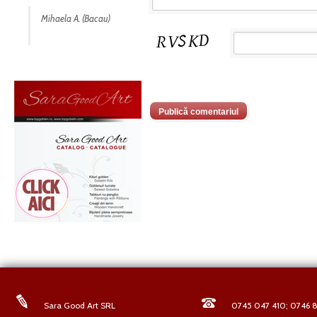
Mihaela A. (Bacau)
Sara Good Art SRL
0745 047 410; 0746 8