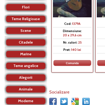
Flori
Teme Religioase
Cod:
1379A
Scene
Dimensiune:
20 x 29,6 cm
Citadele
Nr. culori:
25
Pret:
140 lei
Marine
Teme angelice
Alegorii
Animale
Socializare
Moderne