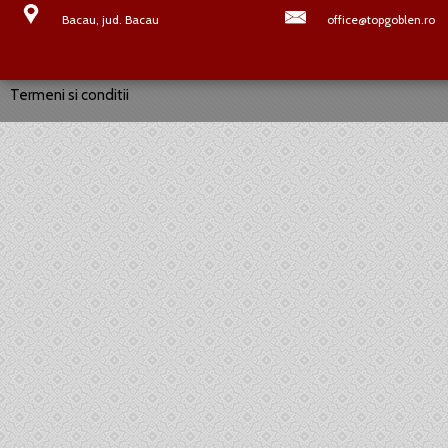
Bacau, jud. Bacau
office@topgoblen.ro
Termeni si conditii