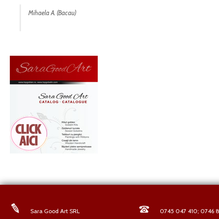
Mihaela A. (Bacau)
Sara Good Art SRL
0745 047 410; 0746 8