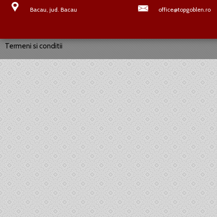
Bacau, jud. Bacau
office@topgoblen.ro
Termeni si conditii