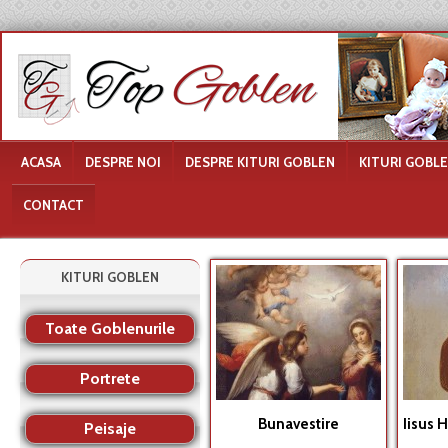
ACASA
DESPRE NOI
DESPRE KITURI GOBLEN
KITURI GOBL
CONTACT
KITURI GOBLEN
Toate Goblenurile
Portrete
Bunavestire
Iisus H
Peisaje