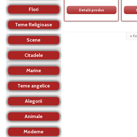
Flori
Detalii produs
Teme Religioase
« Fir
Scene
Citadele
Marine
Teme angelice
Alegorii
Animale
Moderne