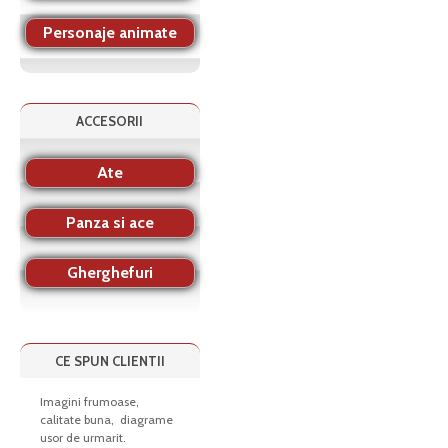
Personaje animate
ACCESORII
Ate
Panza si ace
Gherghefuri
CE SPUN CLIENTII
Imagini frumoase,
calitate buna, diagrame
usor de urmarit.