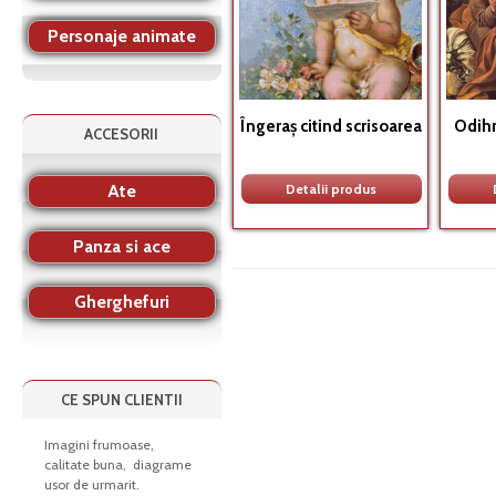
Personaje animate
Îngeraş citind scrisoarea
Odihn
ACCESORII
Ate
Detalii produs
Panza si ace
Gherghefuri
CE SPUN CLIENTII
Imagini frumoase,
calitate buna, diagrame
usor de urmarit.