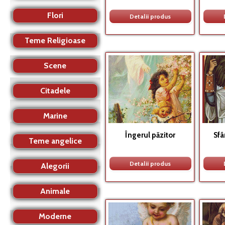
Flori
Detalii produs
Teme Religioase
Scene
Citadele
Marine
Îngerul păzitor
Sfâ
Teme angelice
Detalii produs
Alegorii
Animale
Moderne