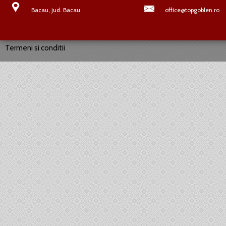
Bacau, jud. Bacau
office@topgoblen.ro
Termeni si conditii