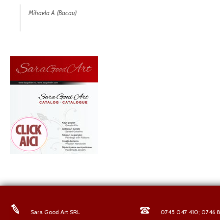
Mihaela A. (Bacau)
Sara Good Art SRL
0745 047 410; 0746 8