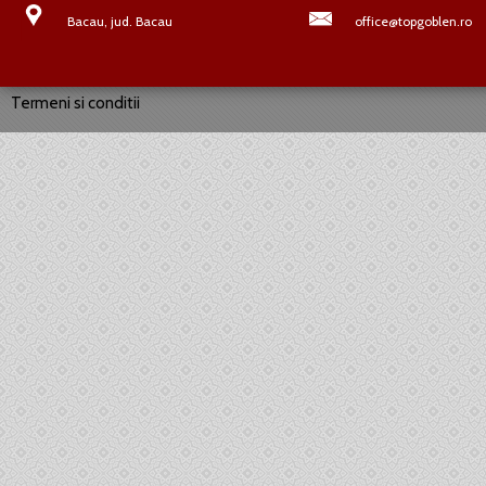
Bacau, jud. Bacau
office@topgoblen.ro
Termeni si conditii