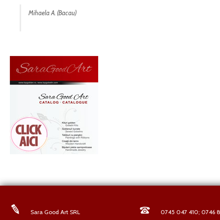
Mihaela A. (Bacau)
Sara Good Art SRL
0745 047 410; 0746 8