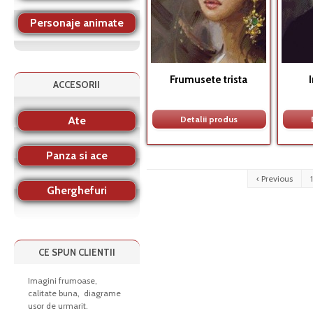
Personaje animate
Frumusete trista
ACCESORII
Ate
Detalii produs
Panza si ace
‹ Previous
1
Gherghefuri
CE SPUN CLIENTII
Imagini frumoase,
calitate buna, diagrame
usor de urmarit.