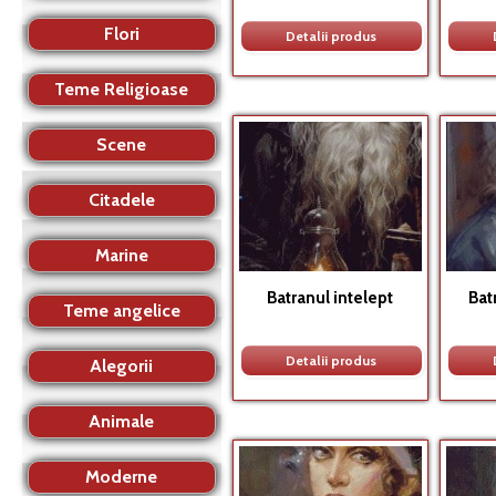
Flori
Detalii produs
Teme Religioase
Scene
Citadele
Marine
Batranul intelept
Bat
Teme angelice
Detalii produs
Alegorii
Animale
Moderne