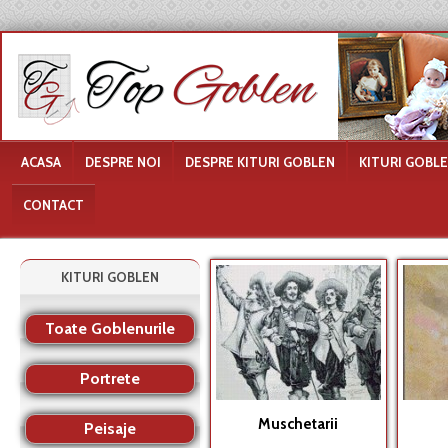
ACASA
DESPRE NOI
DESPRE KITURI GOBLEN
KITURI GOBL
CONTACT
KITURI GOBLEN
Toate Goblenurile
Portrete
Muschetarii
Peisaje