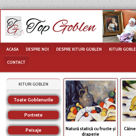
ACASA
DESPRE NOI
DESPRE KITURI GOBLEN
KITURI GOBL
CONTACT
KITURI GOBLEN
Toate Goblenurile
Portrete
Natură statică cu fructe şi
Câine
Peisaje
draperie