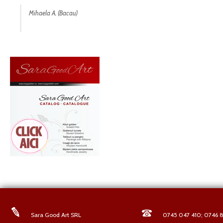
Mihaela A. (Bacau)
Sara Good Art SRL
0745 047 410; 0746 8