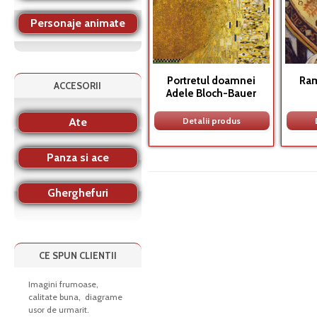
Personaje animate
Portretul doamnei
Ram
ACCESORII
Adele Bloch-Bauer
Ate
Detalii produs
Panza si ace
Gherghefuri
CE SPUN CLIENTII
Imagini frumoase,
calitate buna, diagrame
usor de urmarit.