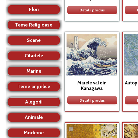
Flori
Detalii produs
Teme Religioase
Scene
Citadele
Marine
Marele val din
Autop
Teme angelice
Kanagawa
Detalii produs
Alegorii
Animale
Moderne