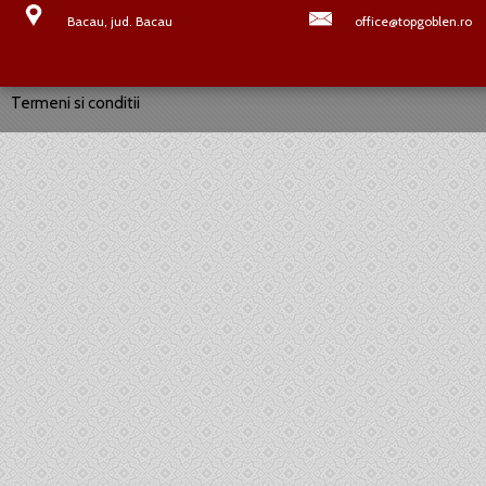
Bacau, jud. Bacau
office@topgoblen.ro
Termeni si conditii