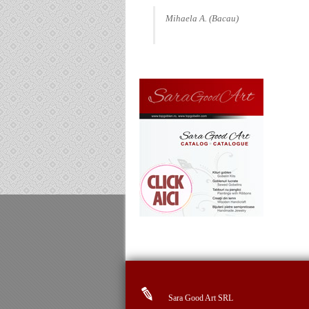
Mihaela A. (Bacau)
Sara Good Art SRL