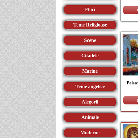
Flori
Teme Religioase
Scene
Citadele
Marine
Peisa
Teme angelice
Alegorii
Animale
Moderne