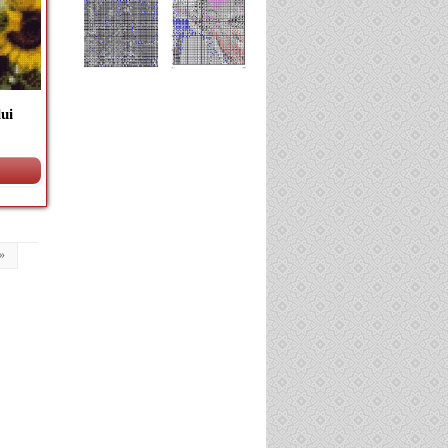
ui
 »