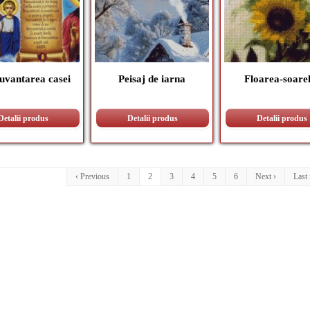
uvantarea casei
Peisaj de iarna
Floarea-soarel
Detalii produs
Detalii produs
Detalii produs
‹ Previous
1
2
3
4
5
6
Next ›
Last