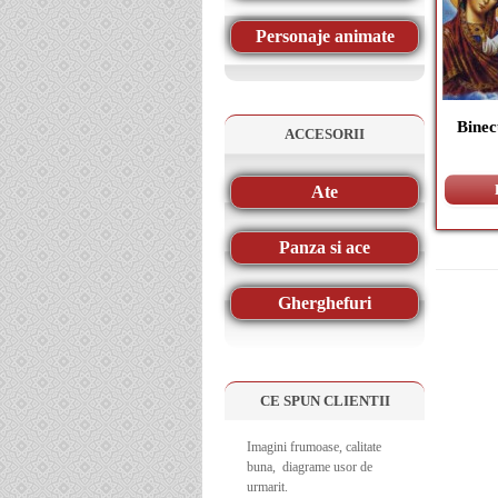
Personaje animate
Binec
ACCESORII
Ate
Panza si ace
Gherghefuri
CE SPUN CLIENTII
Imagini frumoase, calitate
buna, diagrame usor de
urmarit.