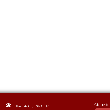
Căutare in 
0745 047 410; 0746 881 126