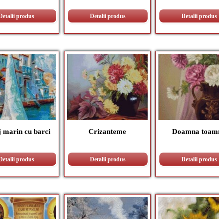
Detalii produs
Detalii produs
Detalii produs
j marin cu barci
Crizanteme
Doamna toam
Detalii produs
Detalii produs
Detalii produs