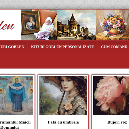
TURI GOBLEN
KITURI GOBLEN PERSONALIZATE
CUM COMAND
ramantul Maicii
Fata cu umbrela
Bujori roz
Domnului